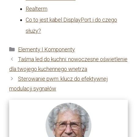
Realterm
Co to jest kabel DisplayPort i do czego
służy?
Kategorie
Elementy I Komponenty
Taśma led do kuchni: nowoczesne oświetlenie
dla twojego kuchennego wnętrza
Sterowanie pwm: klucz do efektywnej
modulacji sygnałów