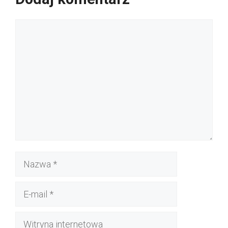
Komentarz
Nazwa
E-
mail
Witryna