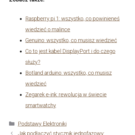
Raspberry pi 1: wszystko, co powinieneś
wiedzieć o malince
Genuino: wszystko, co musisz wiedzieć
Co to jest kabel DisplayPort i do czego
służy?
Botland arduino: wszystko, co musisz
wiedzieć
Zegarek e-ink: rewolucja w świecie
smartwatchy
Kategorie
Podstawy Elektroniki
Jak podłączyć stycznik jednofazowy: