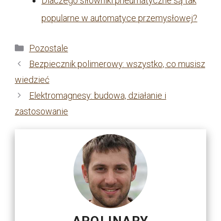
Dlaczego siłowniki pneumatyczne są tak
popularne w automatyce przemysłowej?
Kategorie
Pozostale
Bezpiecznik polimerowy: wszystko, co musisz
wiedzieć
Elektromagnesy: budowa, działanie i
zastosowanie
APOLINARY