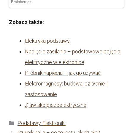
Zobacz także:
Elektryka podstawy
Napięcie zasilania – podstawowe pojęcia
elektryczne w elektronice
Próbnik napięcia – jak go używać
Elektromagnesy: budowa, działanie i
zastosowanie
Zjawisko piezoelektryczne
Kategorie
Podstawy Elektroniki
Czujnik halla – co to jest i jak działa?