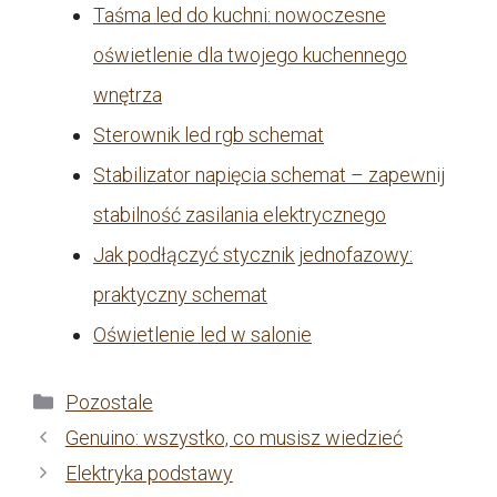
Taśma led do kuchni: nowoczesne
oświetlenie dla twojego kuchennego
wnętrza
Sterownik led rgb schemat
Stabilizator napięcia schemat – zapewnij
stabilność zasilania elektrycznego
Jak podłączyć stycznik jednofazowy:
praktyczny schemat
Oświetlenie led w salonie
Kategorie
Pozostale
Genuino: wszystko, co musisz wiedzieć
Elektryka podstawy